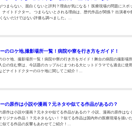
がつまらない、面白くないと評判？理由が気になる！ 医療現場の問題にスポ
、ナイトドクター。 つまらないとされる理由は、歴代作品が関係？ 出演者や
くないだけではない評価も調べました。...
ーのロケ地,撮影場所一覧！病院や寮を行き方をガイド！
のロケ地、撮影場所一覧！病院や寮の行き方をガイド！舞台の病院の撮影場
人公の住む寮は、今話題のカップルにまつわる大ヒットドラマでも過去に使
などナイトドクターのロケ地に関してご紹介！...
ーの原作は小説や漫画？元ネタや似てる作品があるの？
の原作は小説や漫画？元ネタや似てる作品があるの？ 小説、漫画の原作はな
オリジナル作品！？元ネタもない！？似てる作品は国内外の医療現場を描い
に似てる作品の反響もあわせてご紹介！...