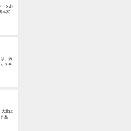
ットをあ
脚本家
所は、病
用か？そ
く大北は
た作品！