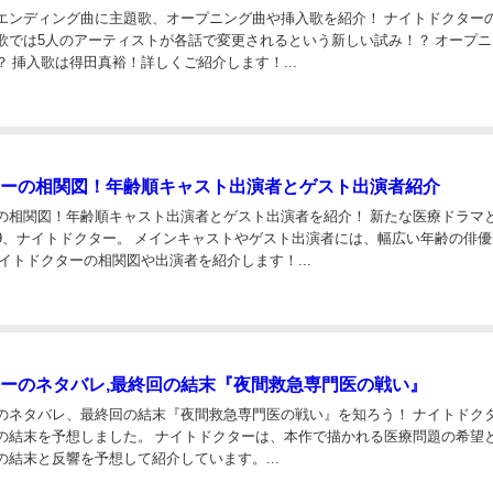
エンディング曲に主題歌、オープニング曲や挿入歌を紹介！ ナイトドクター
歌では5人のアーティストが各話で変更されるという新しい試み！？ オープ
 挿入歌は得田真裕！詳しくご紹介します！...
ーの相関図！年齢順キャスト出演者とゲスト出演者紹介
の相関図！年齢順キャスト出演者とゲスト出演者を紹介！ 新たな医療ドラマ
9、ナイトドクター。 メインキャストやゲスト出演者には、幅広い年齢の俳優
イトドクターの相関図や出演者を紹介します！...
ーのネタバレ,最終回の結末『夜間救急専門医の戦い』
のネタバレ、最終回の結末『夜間救急専門医の戦い』を知ろう！ ナイトドク
の結末を予想しました。 ナイトドクターは、本作で描かれる医療問題の希望
の結末と反響を予想して紹介しています。...