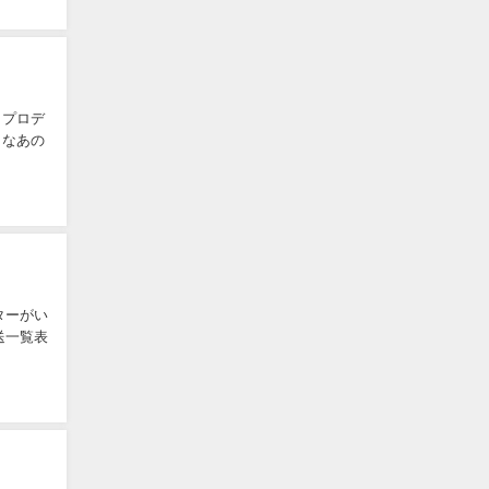
、プロデ
きなあの
ターがい
送一覧表