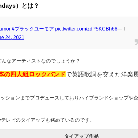
yndays）とは？
umor
#ブラックユーモア
pic.twitter.com/zdP5KCBh66
— I
ne 24, 2021
s）とはどんなアーティストなのでしょうか？
s)は日本の四人組ロックバンド
で英語歌詞を交えた洋楽
ァッションまでプロデュースしておりハイブランドショップや
。
れまでCMやテレビのタイアップも務めているのです。
タイアップ作品