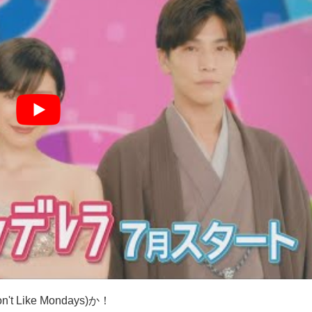
ike Mondays)か！