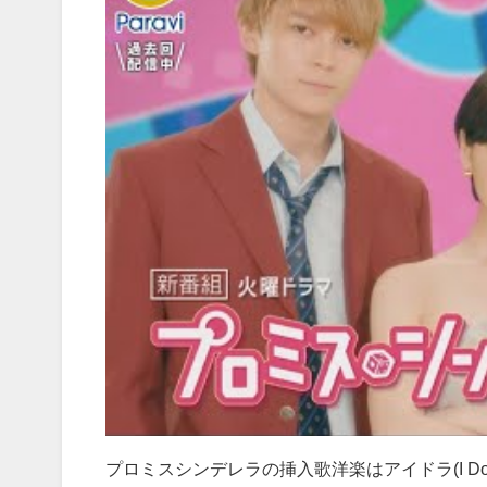
プロミスシンデレラの挿入歌洋楽はアイドラ(I Don't L