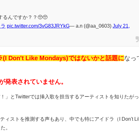
るんですか？？🥺🥺
レラ
pic.twitter.com/3vG83JRYkG
— a.n (@aa_0603)
July 21,
I Don't Like Mondays)ではないかと話題に
なっ
報が発表されていません。
」とTwitterでは挿入歌を担当するアーティストを知りたが
ティストを推測する声もあり、中でも特にアイドラ（I Don't Li
した。